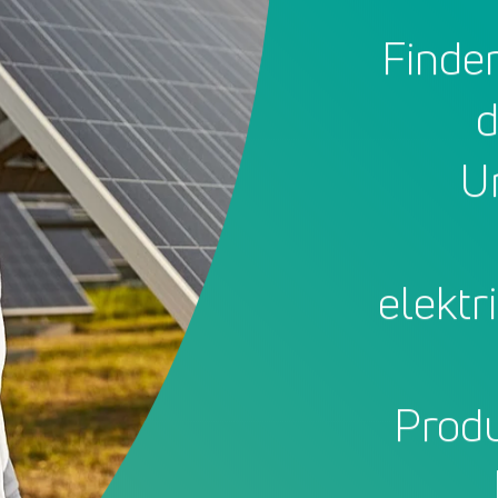
Finde
d
U
elektr
Produ